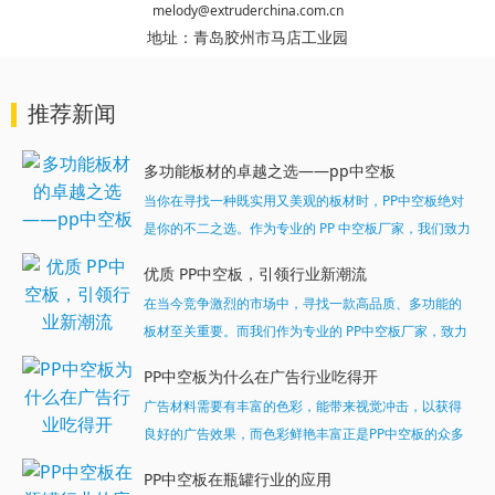
melody@extruderchina.com.cn
地址：
青岛胶州市马店工业园
推荐新闻
多功能板材的卓越之选——pp中空板
当你在寻找一种既实用又美观的板材时，PP中空板绝对
是你的不二之选。作为专业的 PP 中空板厂家，我们致力
于为客户提供高品质、多功能的板材产品。...
优质 PP中空板，引领行业新潮流
在当今竞争激烈的市场中，寻找一款高品质、多功能的
板材至关重要。而我们作为专业的 PP中空板厂家，致力
于为客户提供最优质的产品和服务。今天，就让我们一
PP中空板为什么在广告行业吃得开
起深入了解一下我们的明星产品 ——PP中空板。...
广告材料需要有丰富的色彩，能带来视觉冲击，以获得
良好的广告效果，而色彩鲜艳丰富正是PP中空板的众多
特质之一，可以可满足广告行业对所用材料颜色丰富多
PP中空板在瓶罐行业的应用
样的严格苛刻性，这样的中空广告板深受行业的推崇。...