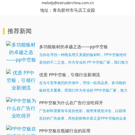
melody@extruderchina.com.cn
地址：
青岛胶州市马店工业园
推荐新闻
多功能板材的卓越之选——pp中空板
当你在寻找一种既实用又美观的板材时，PP中空板绝对
是你的不二之选。作为专业的 PP 中空板厂家，我们致力
于为客户提供高品质、多功能的板材产品。...
优质 PP中空板，引领行业新潮流
在当今竞争激烈的市场中，寻找一款高品质、多功能的
板材至关重要。而我们作为专业的 PP中空板厂家，致力
于为客户提供最优质的产品和服务。今天，就让我们一
PP中空板为什么在广告行业吃得开
起深入了解一下我们的明星产品 ——PP中空板。...
广告材料需要有丰富的色彩，能带来视觉冲击，以获得
良好的广告效果，而色彩鲜艳丰富正是PP中空板的众多
特质之一，可以可满足广告行业对所用材料颜色丰富多
PP中空板在瓶罐行业的应用
样的严格苛刻性，这样的中空广告板深受行业的推崇。...