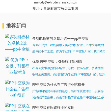
melody@extruderchina.com.cn
地址：
青岛胶州市马店工业园
推荐新闻
多功能板材的卓越之选——pp中空板
当你在寻找一种既实用又美观的板材时，PP中空板绝对
是你的不二之选。作为专业的 PP 中空板厂家，我们致力
于为客户提供高品质、多功能的板材产品。...
优质 PP中空板，引领行业新潮流
在当今竞争激烈的市场中，寻找一款高品质、多功能的
板材至关重要。而我们作为专业的 PP中空板厂家，致力
于为客户提供最优质的产品和服务。今天，就让我们一
PP中空板为什么在广告行业吃得开
起深入了解一下我们的明星产品 ——PP中空板。...
广告材料需要有丰富的色彩，能带来视觉冲击，以获得
良好的广告效果，而色彩鲜艳丰富正是PP中空板的众多
特质之一，可以可满足广告行业对所用材料颜色丰富多
PP中空板在瓶罐行业的应用
样的严格苛刻性，这样的中空广告板深受行业的推崇。...